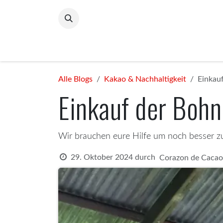
Zum Inhalt springen
Home
ChocoPolitico
The Flame Within
C
Alle Blogs
Kakao & Nachhaltigkeit
Einkau
Einkauf der Boh
Wir brauchen eure Hilfe um noch besser 
29. Oktober 2024
durch
Corazon de Cacao 