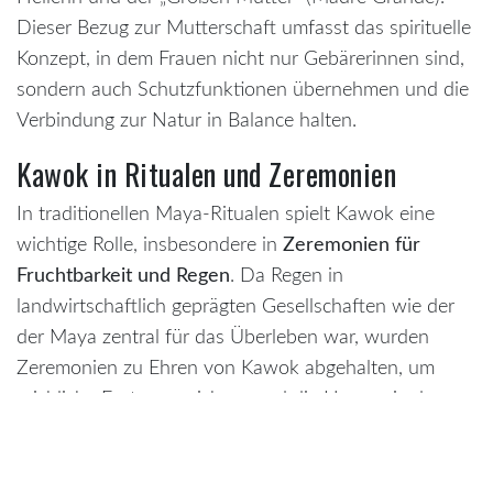
Dieser Bezug zur Mutterschaft umfasst das spirituelle
Konzept, in dem Frauen nicht nur Gebärerinnen sind,
sondern auch Schutzfunktionen übernehmen und die
Verbindung zur Natur in Balance halten.
Kawok in Ritualen und Zeremonien
In traditionellen Maya-Ritualen spielt Kawok eine
wichtige Rolle, insbesondere in
Zeremonien für
Fruchtbarkeit und Regen
. Da Regen in
landwirtschaftlich geprägten Gesellschaften wie der
der Maya zentral für das Überleben war, wurden
Zeremonien zu Ehren von Kawok abgehalten, um
reichliche Ernten zu sichern und die Harmonie der
Gemeinschaft zu bewahren. Priester und spirituelle
Führer rufen Kawok an, um Regen herbeizuführen
oder Naturkatastrophen abzuwenden, was die