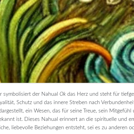
 symbolisiert der Nahual
Ok
das Herz und steht für tiefg
alität, Schutz und das innere Streben nach Verbundenheit
rgestellt, ein Wesen, das für seine Treue, sein Mitgefühl
kannt ist. Dieses Nahual erinnert an die spirituelle und em
liche, liebevolle Beziehungen entsteht, sei es zu anderen od