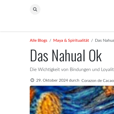
Zum Inhalt springen
Home
ChocoPolitico
The Flame Within
C
Alle Blogs
Maya & Spiritualität
Das Nahua
Das Nahual Ok
Die Wichtigkeit von Bindungen und Loyalitä
29. Oktober 2024
durch
Corazon de Cacao 