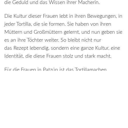
die Geduld und das Wissen ihrer Macherin.
Die Kultur dieser Frauen lebt in ihren Bewegungen, in
jeder Tortilla, die sie formen. Sie haben von ihren
Müttern und Großmüttern gelernt, und nun geben sie
es an ihre Töchter weiter. So bleibt nicht nur
das Rezept lebendig, sondern eine ganze Kultur, eine
Identität, die diese Frauen stolz und stark macht.
Für die Frauen in Patzún ist das Tortillamachen
natürlich Alltag, aber nicht nur – es ist eine
Lebensweise, ein Ritual, das Stabilität und Freude in
die Gemeinschaft bringt. Die Menschen, die hier
anhalten, kommen nicht nur wegen des Essens. Sie
kommen, weil sie hier ein Stück Sicherheit finden, eine
Begegnung mit der Einfachheit und Wärme des
Lebens. Es ist auch ein Ort, an dem jeder willkommen