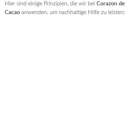
Hier sind einige Prinzipien, die wir bei
Corazon de
Cacao
anwenden, um nachhaltige Hilfe zu leisten:
Bildung und Wissenstransfer
Wissen ist die stärkste Währung, wenn es um
nachhaltige Entwicklung geht. Statt nur Geld zu
geben, bieten wir
Schulungen
an – sei es zu
nachhaltiger Landwirtschaft, Hygienemaßnahmen
oder unternehmerischem Denken. Wenn Menschen
die Werkzeuge und das Wissen erhalten, ihre eigenen
Probleme zu lösen, schaffen sie langfristige
Veränderungen.
Ressourcen vor Ort nutzen
Ein weiterer Schlüssel zur nachhaltigen Hilfe ist die
Nutzung und Weiterentwicklung
lokaler Ressourcen
.
In unserem Fall fördern wir den Anbau und die