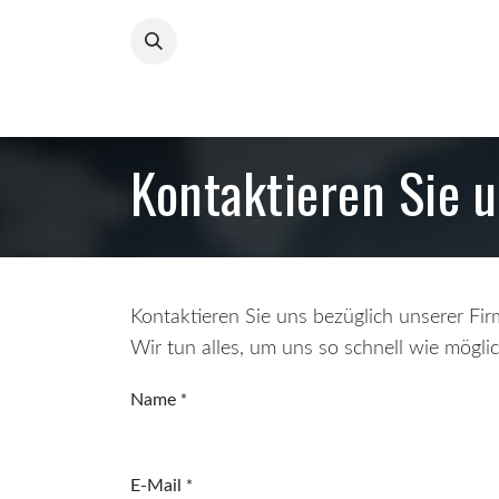
Zum Inhalt springen
Home
ChocoPolitico
The Flame Within
C
Kontaktieren Sie 
Kontaktieren Sie uns bezüglich unserer Fi
Wir tun alles, um uns so schnell wie mögli
Name
*
E-Mail
*