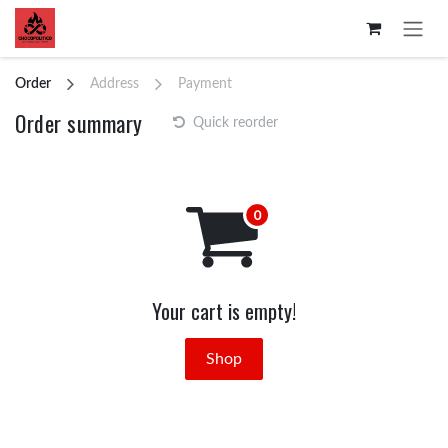
Skip to Content
Order
Address
Payment
Order summary
Quick reorder
Your cart is empty!
Shop