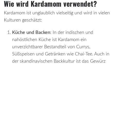
Wie wird Kardamom verwendet?
Kardamom ist unglaublich vielseitig und wird in vielen
Kulturen geschätzt:
Küche und Backen
: In der indischen und
nahöstlichen Küche ist Kardamom ein
unverzichtbarer Bestandteil von Currys,
Süßspeisen und Getränken wie Chai-Tee. Auch in
der skandinavischen Backkultur ist das Gewürz
beliebt, z. B. in Zimtschnecken.
Naturheilkunde
: Kardamom wird traditionell zur
Förderung der Verdauung und als Mittel gegen
Atemwegsbeschwerden verwendet.
Kakao und Schokolade
: Unsere Leidenschaft ist
Kakao, und Kardamom ist die perfekte Ergänzung
dazu. Sein würzig-süßes Aroma hebt die