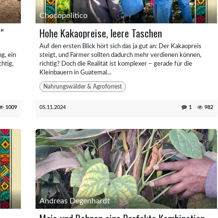
Chocopolitico
"
Hohe Kakaopreise, leere Taschen
Auf den ersten Blick hört sich das ja gut an: Der Kakaopreis
g, ein
steigt, und Farmer sollten dadurch mehr verdienen können,
chtig,
richtig? Doch die Realität ist komplexer – gerade für die
Kleinbauern in Guatemal...
Nahrungswälder & Agroforrest
1009
05.11.2024
1
982
Andreas Degenhardt