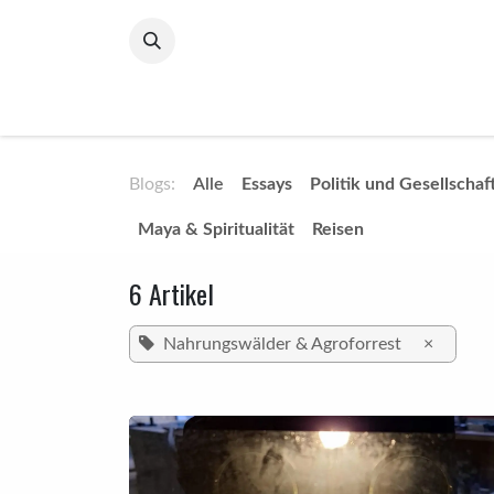
Zum Inhalt springen
Home
ChocoPolitico
The Flame Within
C
Blogs:
Alle
​Essays
Politik und Gesellschaf
Maya & Spiritualität
Reisen
6 Artikel
Nahrungswälder & Agroforrest
×