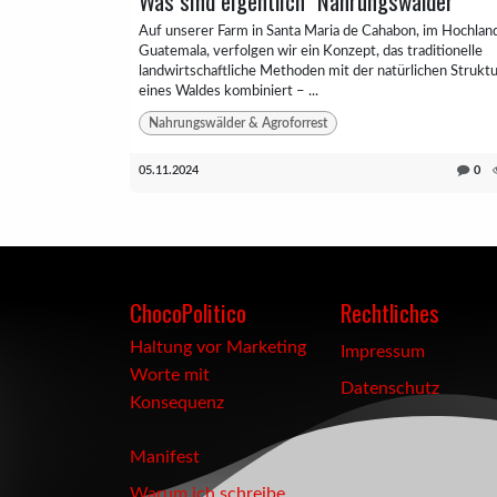
Was sind eigentlich "Nahrungswälder"
Auf unserer Farm in Santa Maria de Cahabon, im Hochlan
Guatemala, verfolgen wir ein Konzept, das traditionelle
landwirtschaftliche Methoden mit der natürlichen Strukt
eines Waldes kombiniert – ...
Nahrungswälder & Agroforrest
05.11.2024
0
ChocoPolitico
Rechtliches
Haltung vor Marketing
Impressum
Worte mit
Datenschutz
Konsequenz
Manifest
Warum ich schreibe