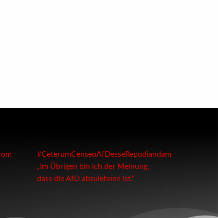
com
#CeterumCenseoAfDesseRepudiandam
„Im Übrigen bin ich der Meinung,
dass
die AfD abzulehnen ist.“