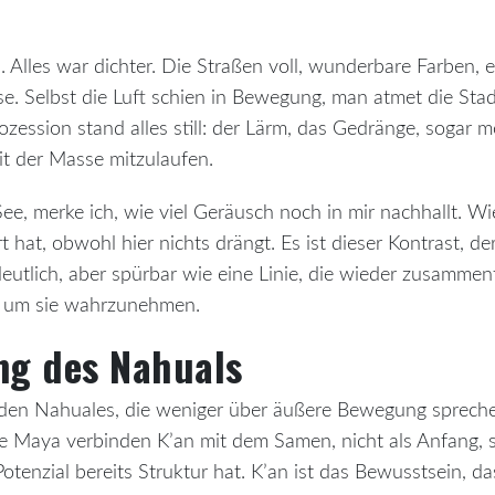
. Alles war dichter. Die Straßen voll, wunderbare Farben, 
ise. Selbst die Luft schien in Bewegung, man atmet die Sta
ozession stand alles still: der Lärm, das Gedränge, sogar m
it der Masse mitzulaufen.
See, merke ich, wie viel Geräusch noch in mir nachhallt. W
 hat, obwohl hier nichts drängt. Es ist dieser Kontrast, der
 deutlich, aber spürbar wie eine Linie, die wieder zusammen
, um sie wahrzunehmen.
g des Nahuals
den Nahuales, die weniger über äußere Bewegung sprech
ie Maya verbinden K’an mit dem Samen, nicht als Anfang, 
otenzial bereits Struktur hat. K’an ist das Bewusstsein, da