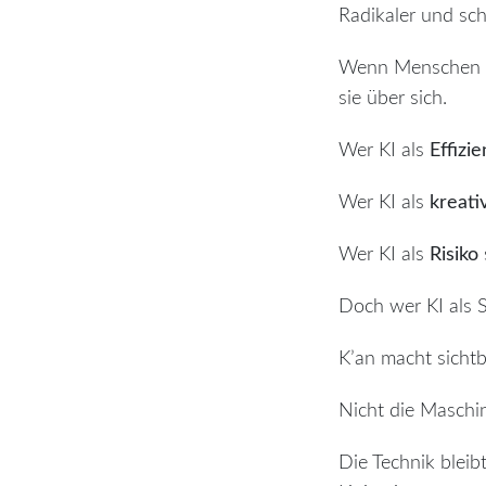
Radikaler und sc
Wenn Menschen üb
sie über sich.
Wer KI als
Effizi
Wer KI als
kreat
Wer KI als
Risiko
Doch wer KI als Sp
K’an macht sicht
Nicht die Maschin
Die Technik bleib