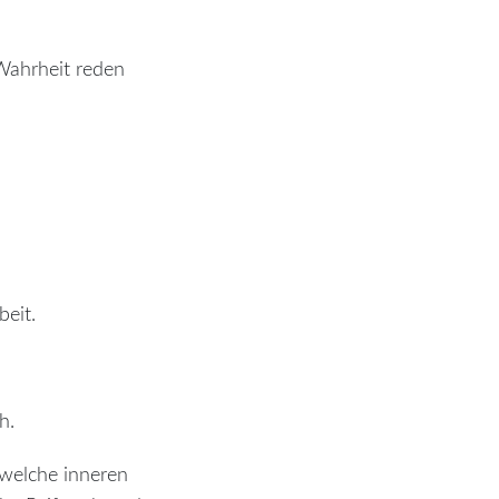
Wahrheit reden
beit.
h.
 welche inneren