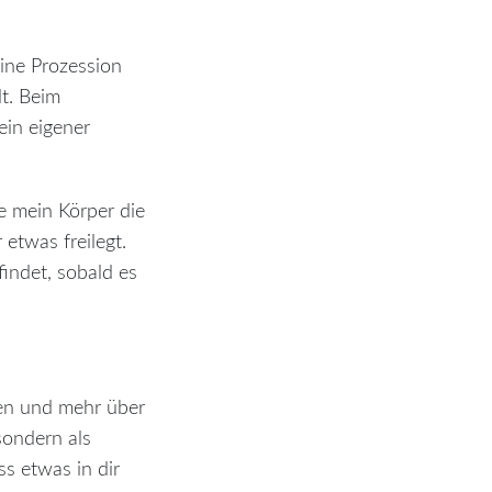
eine Prozession
dt. Beim
ein eigener
ie mein Körper die
 etwas freilegt.
findet, sobald es
en und mehr über
sondern als
ss etwas in dir