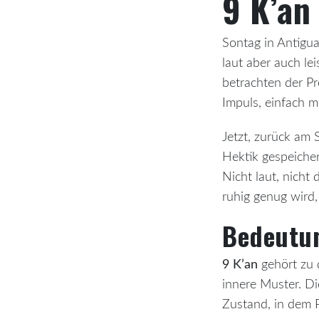
9 K’an
Sontag in Antigua
laut aber auch le
betrachten der Pr
Impuls, einfach m
Jetzt, zurück am 
Hektik gespeichert
Nicht laut, nicht
ruhig genug wird
Bedeutun
9 K’an
gehört zu 
innere Muster. D
Zustand, in dem P