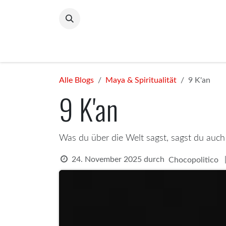
Zum Inhalt springen
Home
ChocoPolitico
The Flame Within
C
Alle Blogs
Maya & Spiritualität
9 K'an
9 K'an
Was du über die Welt sagst, sagst du auch
24. November 2025
durch
Chocopolitico