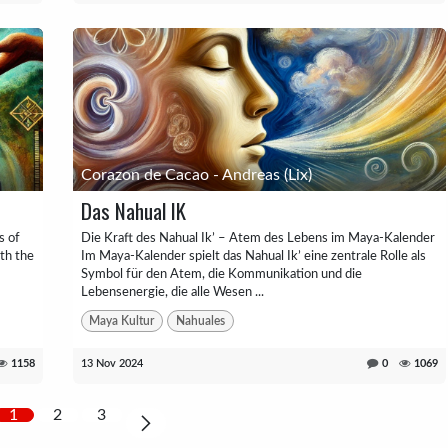
Corazon de Cacao - Andreas (Lix)
Das Nahual IK
s of
Die Kraft des Nahual Ik’ – Atem des Lebens im Maya-Kalender
ith the
Im Maya-Kalender spielt das Nahual Ik’ eine zentrale Rolle als
Symbol für den Atem, die Kommunikation und die
Lebensenergie, die alle Wesen ...
Maya Kultur
Nahuales
1158
13 Nov 2024
0
1069
1
2
3