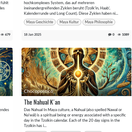
 fühlt
hochkomplexes System, das auf mehreren
des
ineinandergreifenden Zyklen beruht (Tzolk’in, Haab’,
Kalenderrunde und Long Count). Diese Zyklen haben ni...
Maya Geschichte
Maya Kultur
Maya Philosophie
679
18 Jan 2025
0
1089
Chocopolitico
The Nahual K´an
fendes
Das Nahual In Maya culture, a Nahual (also spelled Nawal or
Na'wál) is a spiritual being or energy associated with a specific
day in the Tzolkin calendar. Each of the 20 day signs in the
Tzolkin has i...