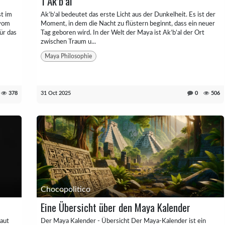
1 Ak’b’al
st im
Ak’b’al bedeutet das erste Licht aus der Dunkelheit. Es ist der
 vom
Moment, in dem die Nacht zu flüstern beginnt, dass ein neuer
ür das
Tag geboren wird. In der Welt der Maya ist Ak’b’al der Ort
zwischen Traum u...
Maya Philosophie
378
31 Oct 2025
0
506
Chocopolitico
Eine Übersicht über den Maya Kalender
laut
Der Maya Kalender - Übersicht Der Maya-Kalender ist ein