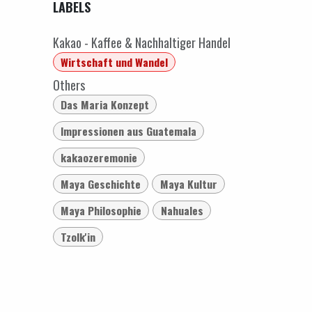
LABELS
Kakao - Kaffee & Nachhaltiger Handel
Wirtschaft und Wandel
Others
Das Maria Konzept
Impressionen aus Guatemala
kakaozeremonie
Maya Geschichte
Maya Kultur
Maya Philosophie
Nahuales
Tzolk'in