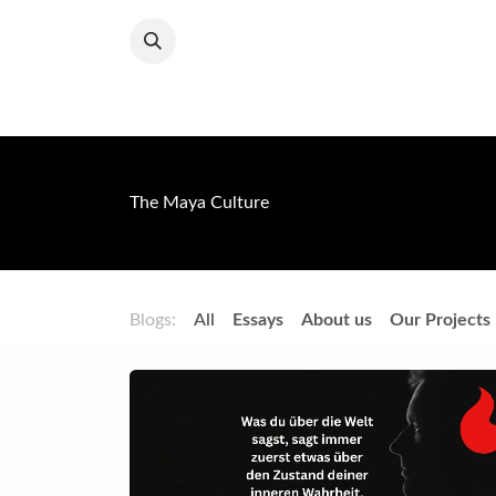
Skip to Content
Home
ChocoPolitico
Events
Corazon de
The Maya Culture
Blogs:
All
​Essays
About us
Our Projects